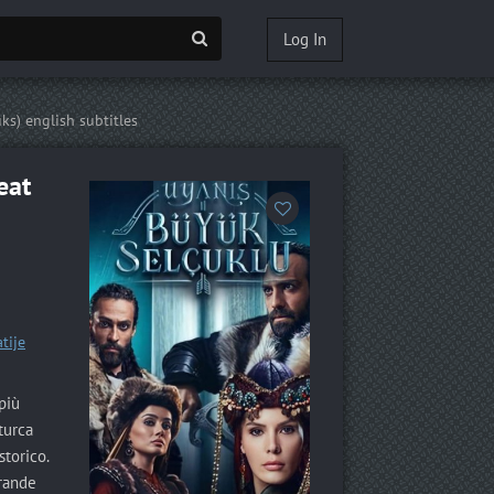
Log In
ks) english subtitles
eat
tije
più
 turca
storico.
Grande