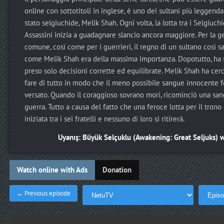
online con sottotitoli in inglese, è uno dei sultani più leggenda
stato selgiuchide, Melik Shah. Ogni volta, la lotta tra i Selgiuchi
Assassini inizia a guadagnare slancio ancora maggiore. Per la g
comune, così come per i guerrieri, il regno di un sultano così s
come Melik Shah era della massima importanza. Dopotutto, ha
preso solo decisioni corrette ed equilibrate. Melik Shah ha cerc
fare di tutto in modo che il meno possibile sangue innocente 
versato. Quando il coraggioso sovrano morì, ricominciò una sa
guerra. Tutto a causa del fatto che una feroce lotta per il trono
iniziata tra i sei fratelli e nessuno di loro si ritirerà.
Uyanış: Büyük Selçuklu (Awakening: Great Seljuks) w
Watch online with Ads
Donation
← Previous episode