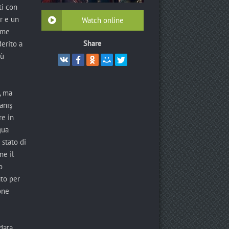
ti con
r e un
Watch online
ome
Share
derito a
iù
, ma
anış
re in
gua
 stato di
ne il
o
ato per
one
rdata