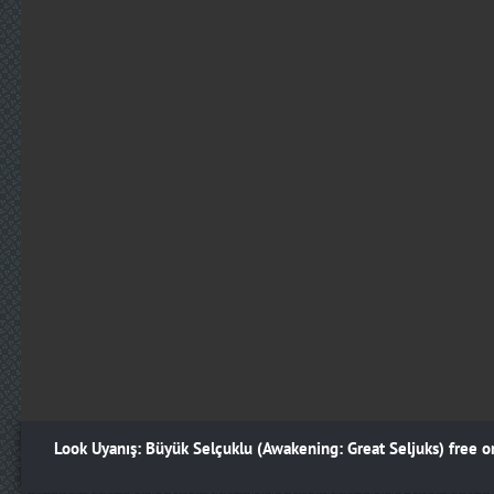
Look Uyanış: Büyük Selçuklu (Awakening: Great Seljuks) free o