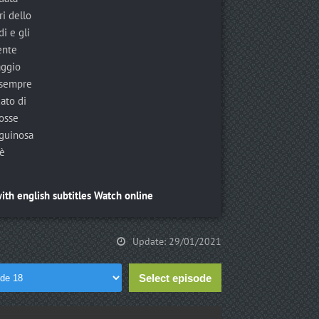
ri dello
di e gli
ente
aggio
 sempre
ato di
fosse
nguinosa
 è
ith english subtitles Watch online
Update: 29/01/2021
Select episode