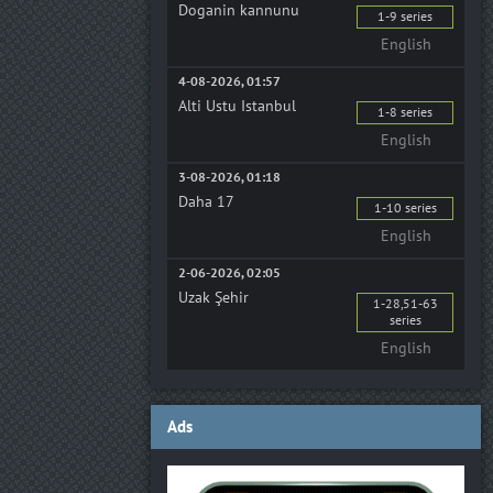
Doganin kannunu
1-9 series
English
4-08-2026, 01:57
Alti Ustu Istanbul
1-8 series
English
3-08-2026, 01:18
Daha 17
1-10 series
English
2-06-2026, 02:05
Uzak Şehir
1-28,51-63
series
English
Ads