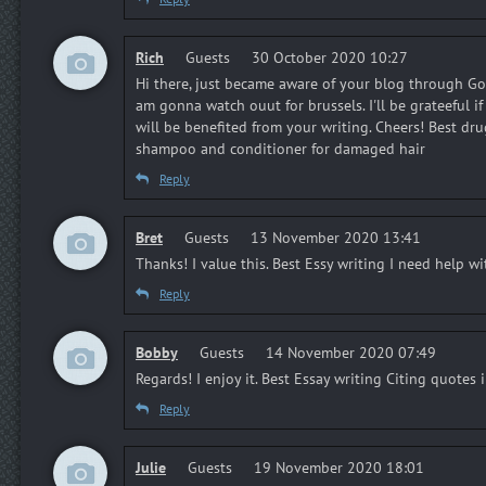
Rich
Guests
30 October 2020 10:27
Hi there, just became aware of your blog through Goog
am gonna watch ouut for brussels. I'll be grateeful if
will be benefited from your writing. Cheers! Best dr
shampoo and conditioner for damaged hair
Reply
Bret
Guests
13 November 2020 13:41
Thanks! I value this. Best Essy writing I need help 
Reply
Bobby
Guests
14 November 2020 07:49
Regards! I enjoy it. Best Essay writing Citing quotes 
Reply
Julie
Guests
19 November 2020 18:01