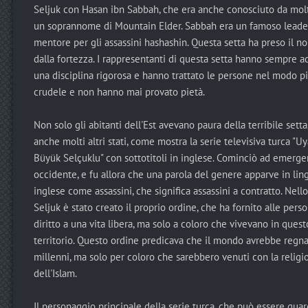
Seljuk con Hasan ibn Sabbah, che era anche conosciuto da mol
un soprannome di Mountain Elder. Sabbah era un famoso leade
mentore per gli assassini hashashin. Questa setta ha preso il n
dalla fortezza. I rappresentanti di questa setta hanno sempre a
una disciplina rigorosa e hanno trattato le persone nel modo p
crudele e non hanno mai provato pietà.
Non solo gli abitanti dell'Est avevano paura della terribile setta
anche molti altri stati, come mostra la serie televisiva turca "Uy
Büyük Selçuklu" con sottotitoli in inglese. Cominciò ad emerge
occidente, e fu allora che una parola del genere apparve in lin
inglese come assassini, che significa assassini a contratto. Nello
Seljuk è stato creato il proprio ordine, che ha fornito alle perso
diritto a una vita libera, ma solo a coloro che vivevano in quest
territorio. Questo ordine predicava che il mondo avrebbe regn
millenni, ma solo per coloro che sarebbero venuti con la religi
dell'Islam.
Il personaggio principale della serie turca, che può essere gua