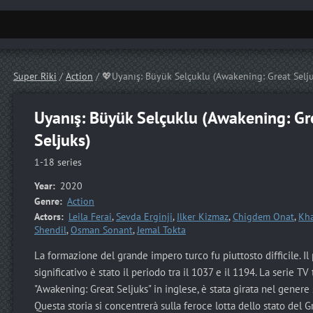
Super Riki
/
Action
/ 💖Uyanış: Büyük Selçuklu (Awakening: Great Selju
Uyanış: Büyük Selçuklu (Awakening: Gr
Seljuks)
1-18 series
Year:
2020
Genre:
Action
Actors:
Leila Ferai
,
Sevda Erginji
,
Ilker Kizmaz
,
Chigdem Onat
,
Kha
Shendil
,
Osman Sonant
,
Jemal Tokta
La formazione del grande impero turco fu piuttosto difficile. Il 
significativo è stato il periodo tra il 1037 e il 1194. La serie TV
"Awakening: Great Seljuks" in inglese, è stata girata nel genere 
Questa storia si concentrerà sulla feroce lotta dello stato del 